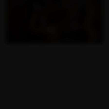
České krásky v díře 2
16.11.2022
Copyright © 2017 - 2026. Všechna práva vyhrazena. SIMPLY DIGITAL s.r.o.
(DBA
SIMPLYDIGITALBILL.com
), Sokolovská 428/130, 186 00, Praha 8 -
Karlín, Česká republika.
Veškeré chování všech lidských subjektů v tomto pornografickém filmu