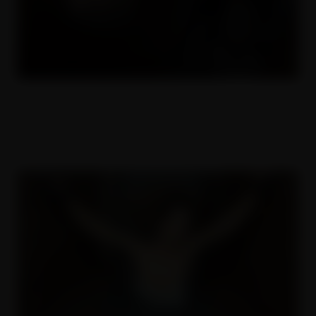
MILFky nymfomanky 5
16.11.2022