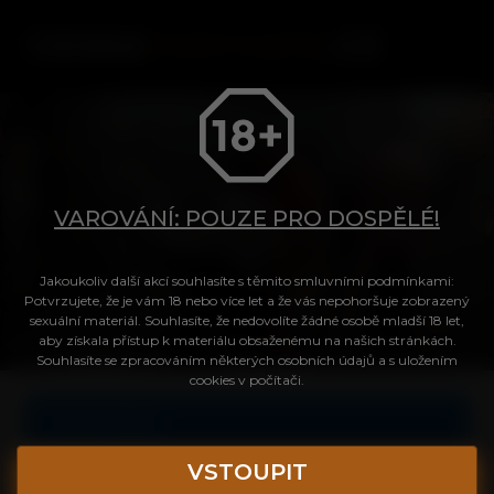
CESKA
FANTAZIE
.CZ
VAROVÁNÍ: POUZE PRO DOSPĚLÉ!
Tvůj přístup do videa
Jakoukoliv další akcí souhlasíte s těmito smluvními podmínkami:
Potvrzujete, že je vám 18 nebo více let a že vás nepohoršuje zobrazený
sexuální materiál. Souhlasíte, že nedovolíte žádné osobě mladší 18 let,
aby získala přístup k materiálu obsaženému na našich stránkách.
Login
Souhlasíte se zpracováním některých osobních údajů a s uložením
cookies v počítači.
Celé video
Heslo
VSTOUPIT