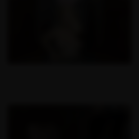
Kundy v díře 3
16.11.2022