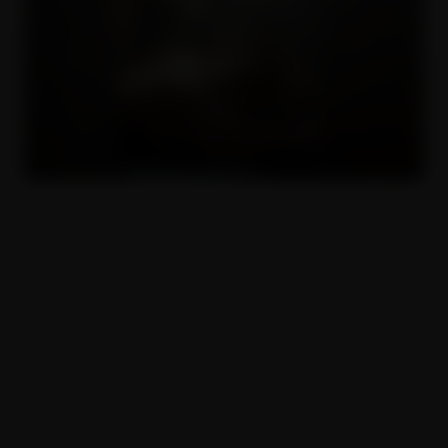
Sodoma a Gomora 8
16.11.2022
Copyright © 2017 - 2026. Všechna práva vyhrazena. SIMPLY DIGITAL s.r.o.
(DBA
SIMPLYDIGITALBILL.com
), Sokolovská 428/130, 186 00, Praha 8 -
Karlín, Česká republika.
Veškeré chování všech lidských subjektů v tomto pornografickém filmu