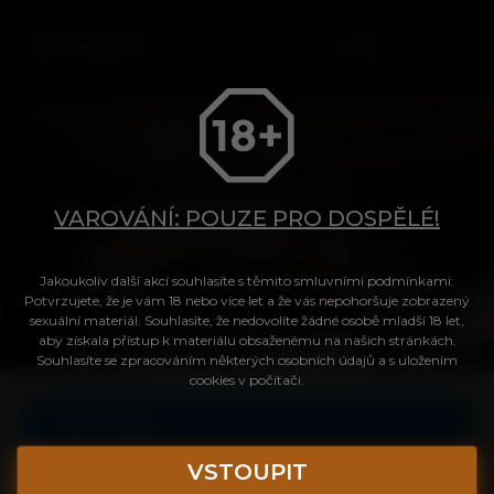
CESKA
FANTAZIE
.CZ
VAROVÁNÍ: POUZE PRO DOSPĚLÉ!
Tvůj přístup do videa
Jakoukoliv další akcí souhlasíte s těmito smluvními podmínkami:
Potvrzujete, že je vám 18 nebo více let a že vás nepohoršuje zobrazený
sexuální materiál. Souhlasíte, že nedovolíte žádné osobě mladší 18 let,
aby získala přístup k materiálu obsaženému na našich stránkách.
Login
Souhlasíte se zpracováním některých osobních údajů a s uložením
cookies v počítači.
Celé video
Heslo
VSTOUPIT