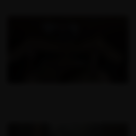
České krásky v díře 7
16.11.2022