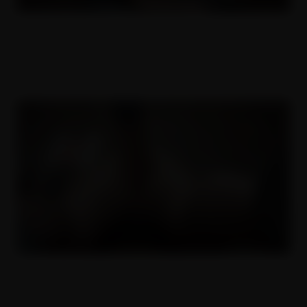
České krásky v díře 6
16.11.2022
Sprostý český paničky 6
16.11.2022