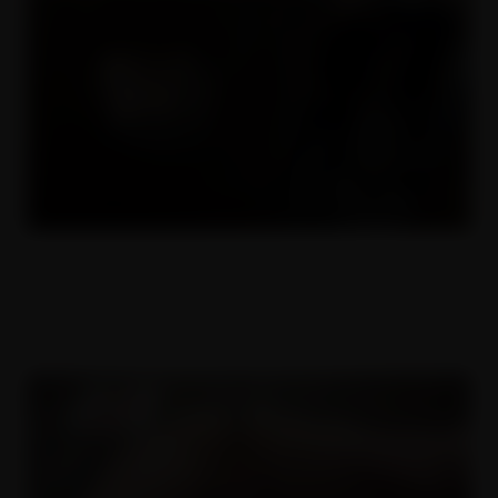
MILFky nymfomanky 5
16.11.2022